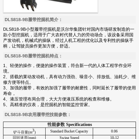
DLS818-9B履带挖掘机简介：
DLS818-9B小型履带挖掘机是沃尔华集团针对国内市场研发制造的一
款小型挖掘机，适用于广大农村代替人力的劳动场合，该设备采用国
产发动机，机械式的操纵，经过人机工程的优化以及专利性的操纵手
柄，让驾驶员操作更加方便，舒适。
DLS818-9B履带挖掘机特点：
1、轻便的操作，便捷的操作装置，符合新一代的人体工程学作业环
境。
2、搭载的莱动发动机，具有动力强劲、噪音小、排放低、油耗少、维
修方便等特点。
3、加强的履带，有效的加强了履带的耐磨性，同时延长了履带的使用
寿命，
4、液压管理布局合理，大大方便液压系统的检查和维修。
5、高精准的仪表，是挖掘机的智能监控管家。
DLS818-9B农用履带挖技能参数：
性能参数
Specifications
3
Standard Bucket Capacity
0.06
铲斗容量
(m
)
回转速度
(rpm)
Swing Speed
10-12