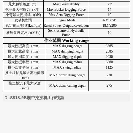
最大爬坡角度（
°
）
Max.Grade Ability
35°
挖斗最大挖掘力（
kN
）
Max.Bucket Digging Force
14
小臂最大挖掘机力
(kN)
Max.Arm Digging Force
10
发动机型号
Engine Model
KM385B
额定输出
/
转速
(kw/rpm)
Rated Power Output/Revolution
18.1/2200
Set Pressure of Hydraulic
液压泵设定压力
(MPa)
16
Pump
作业范围
Working range
最大挖掘高度（
mm
）
MAX digging height
3365
最大卸载高度（
mm
）
MAX dumping height
2385
最大挖掘深度（
mm
）
MAX digging depth
2050
最大挖掘半径（
mm
）
MAX digging radius
3860
最小回转半径（
mm
）
MAX swing radius
1125
推土板抬起最大离地间隙
MAX dozer lifting height
230
（
mm
）
推土板沉下最大深度
MAX dozer cutting depth
275
（
mm
）
DLS818-9B履带挖掘机工作视频