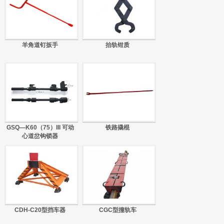
羊角道钉扳手
抬轨钳质
GSQ—K60（75）III 可动
铁路撬棍
心道岔钩锁器
CDH-C20型挡车器
CGC型撞轨车