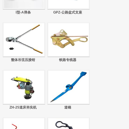
Ⅰ型-A弹条
GPZ-公路盆式支座
整体吊弦压接钳
铁路专线器
ZH-25道床夯实机
道镐