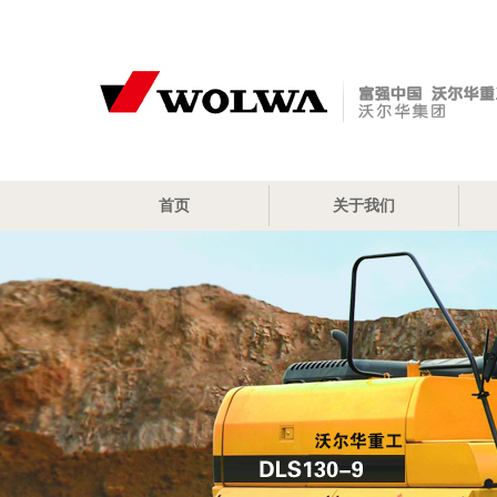
首页
关于我们