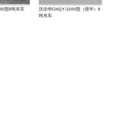
490型8吨吊车
沃尔华GNQY-3200型（排半）8
吨吊车