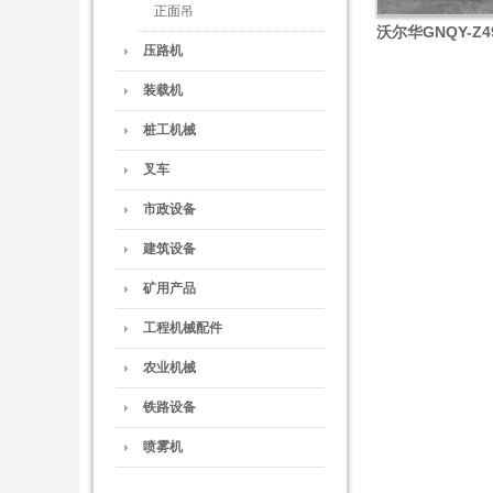
正面吊
沃尔华GNQY-Z
压路机
装载机
桩工机械
叉车
市政设备
建筑设备
矿用产品
工程机械配件
农业机械
铁路设备
喷雾机