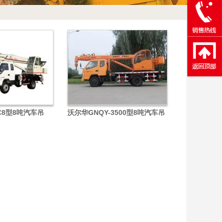
C8型8吨汽车吊
沃尔华GNQY-3500型8吨汽车吊