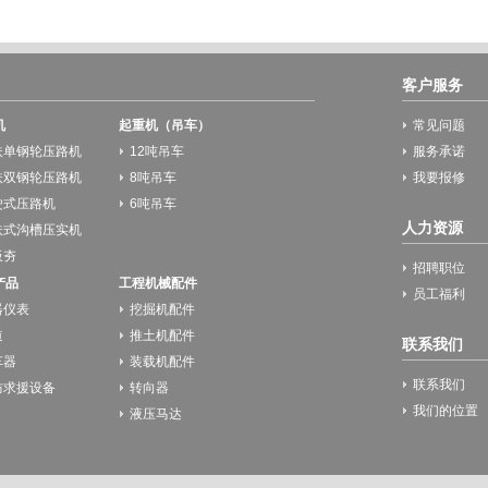
客户服务
机
起重机（吊车）
常见问题
扶单钢轮压路机
12吨吊车
服务承诺
扶双钢轮压路机
8吨吊车
我要报修
驶式压路机
6吨吊车
人力资源
扶式沟槽压实机
板夯
招聘职位
产品
工程机械配件
员工福利
器仪表
挖掘机配件
道
推土机配件
联系我们
车器
装载机配件
联系我们
防求援设备
转向器
我们的位置
液压马达