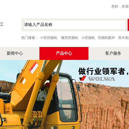
您好，欢迎
热门搜索：
小型挖掘机
微型挖掘机
小挖掘机
挖掘机配件
蔗木装
新闻中心
产品中心
客户服务