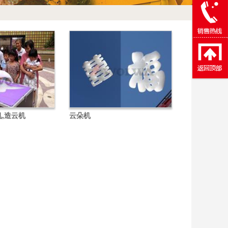
机,造云机
云朵机