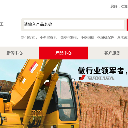
您好，欢迎
热门搜索：
小型挖掘机
微型挖掘机
小挖掘机
挖掘机配件
蔗木装
新闻中心
产品中心
客户服务