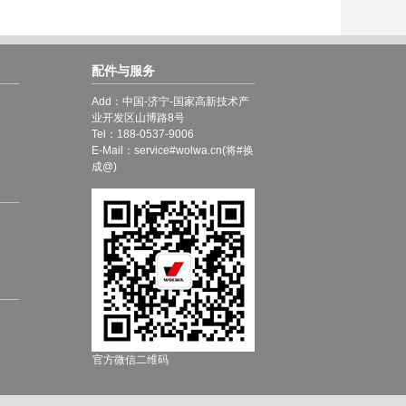
配件与服务
Add：中国-济宁-国家高新技术产
业开发区山博路8号
Tel：188-0537-9006
E-Mail：service#wolwa.cn(将#换
成@)
官方微信二维码