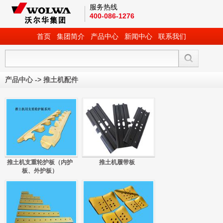
服务热线
400-086-1276
首页
集团简介
产品中心
新闻中心
联系我们
产品中心
->
推土机配件
推土机支重轮护板（内护
推土机履带板
板、外护板）