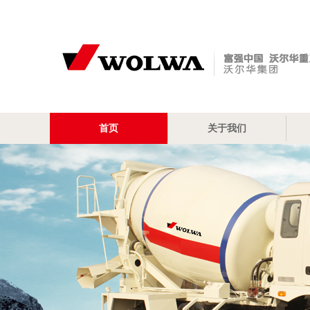
首页
关于我们