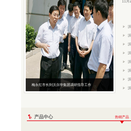
11
梅永红市长到沃尔华集团调研指导工作
沃尔华集团20台挖掘机顺利出口中东地区
产品中心
热销产品