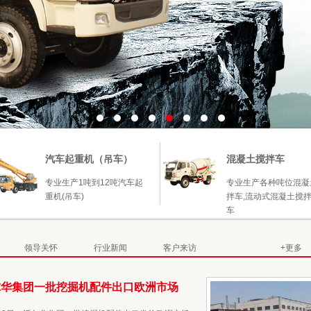
汽车起重机（吊车）
混凝土搅拌车
专业生产1吨到12吨汽车起
专业生产各种吨位混凝
重机(吊车)
拌车,流动式混凝土搅拌
车
领导关怀
行业新闻
客户来访
+更多
尔华集团一批挖掘机配件出口欧洲市场