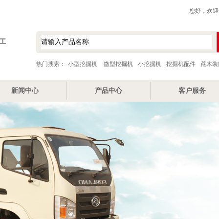
您好，欢迎
热门搜索：
小型挖掘机
微型挖掘机
小挖掘机
挖掘机配件
蔗木装
新闻中心
产品中心
客户服务