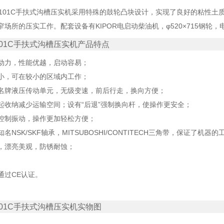
101C手扶式沟槽压实机采用特殊的鼓轮凸块设计，实现了良好的粘性土
窄场所的压实工作。配套设备有KIPOR电启动柴油机，φ520×715钢轮，
101C手扶式沟槽压实机产品特点
动力，性能优越，启动容易；
小，可在较小的区域内工作；
名牌液压传动单元，无级变速，前后行走，换向方便；
起收纳减少运输空间；设有“后退”强制换向杆，使操作更安全；
控制振动，操作更加轻松方便；
名NSK/SKF轴承，MITSUBOSHI/CONTITECH三角带，保证了机器
，漂亮美观，防锈耐蚀；
通过CE认证。
101C手扶式沟槽压实机实物图