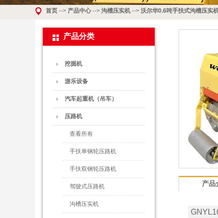
首页
-->
产品中心
-->
沟槽压实机
-->
沃尔华0.6吨手扶式沟槽压实
产品分类
挖掘机
游乐设备
汽车起重机（吊车）
压路机
查看所有
手扶单钢轮压路机
手扶双钢轮压路机
产品
驾驶式压路机
沟槽压实机
GNYL