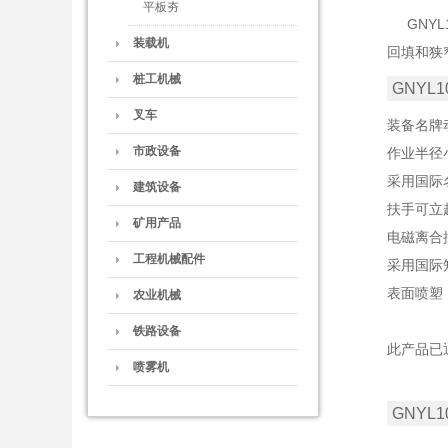
平板夯
GNYL
装载机
回填和狭
桩工机械
GNYL
叉车
装备名牌
市政设备
作业半径
采用国际
建筑设备
扶手可立
矿用产品
电磁离合
工程机械配件
采用国际知
表面喷塑
农业机械
铁路设备
此产品已
喷雾机
GNYL