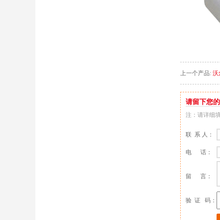
上一个产品:
沃
请留下您的
注：请详细
联 系 人：
电 话：
留 言：
验 证 码：