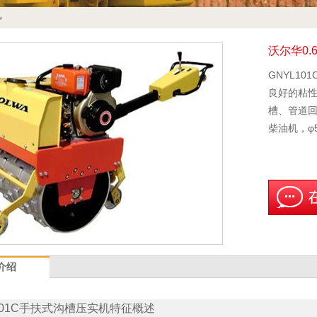
机
沃尔华0
GNYL1
良好的粘
槽、管道回
柴油机，φ
介绍
101C手扶式沟槽压实机特征概述