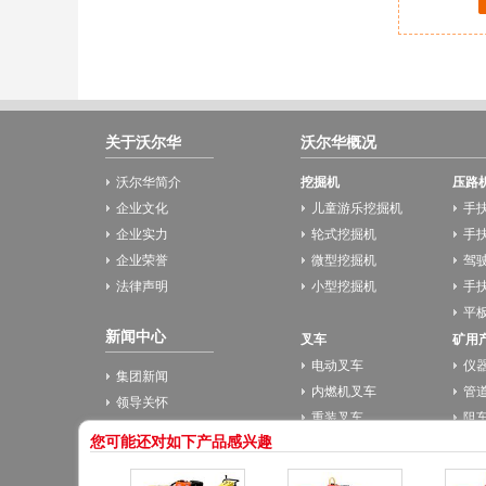
关于沃尔华
沃尔华概况
沃尔华简介
挖掘机
压路
企业文化
儿童游乐挖掘机
手
企业实力
轮式挖掘机
手
企业荣誉
微型挖掘机
驾
法律声明
小型挖掘机
手
平
新闻中心
叉车
矿用
电动叉车
仪
集团新闻
内燃机叉车
管
领导关怀
重装叉车
阻
行业新闻
您可能还对如下产品感兴趣
安
客户来访