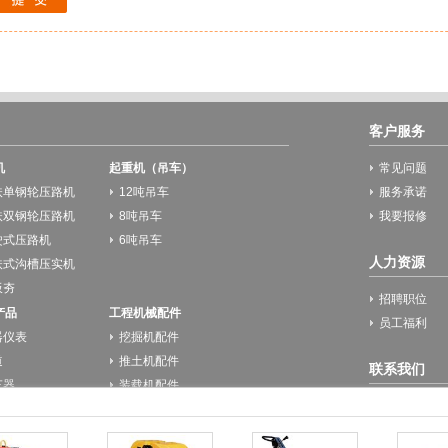
客户服务
机
起重机（吊车）
常见问题
扶单钢轮压路机
12吨吊车
服务承诺
扶双钢轮压路机
8吨吊车
我要报修
驶式压路机
6吨吊车
人力资源
扶式沟槽压实机
板夯
招聘职位
产品
工程机械配件
员工福利
器仪表
挖掘机配件
道
推土机配件
联系我们
车器
装载机配件
联系我们
防求援设备
转向器
我们的位置
液压马达