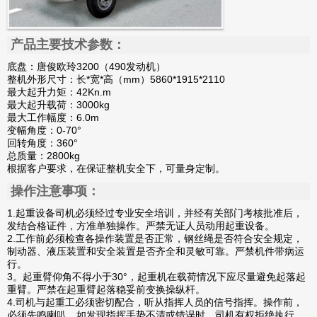
产品主要技术
参数：
底盘：唐俊欧玲3200（490发动机）
整机外形尺寸：长*宽*高（mm）5860*1915*2110
最大起升力矩：42Kn.m
最大起升载荷：3000kg
最大工作幅度：6.0m
变幅角度：0-70°
回转角度：360°
总质量：2800kg
根据客户要求，在保证整机安全下，可量身定制。
操作注意事项：
1.起重设备司机必须经过专业安全培训，并经有关部门考核批准后，
发结合格证件，方准单独操作。严禁无证人员动用起重设备。
2.工作前必须检查各操作装置是否正常，钢丝绳是否符合安全规定，
制动器、液压装置和安全装置是否齐全和灵敏可靠。严禁机件带病运
行。
3。起重臂仰角不得小于30°，起重机在载荷情况下应尽量避免起落起
重臂。严禁在起重臂起落稳妥前变换操纵杆。
4.司机与起重工必须密切配合，听从指挥人员的信号指挥。操作前，
必须先鸣喇叭，如发现指挥手势不清或错误时，司机有权拒绝执行，